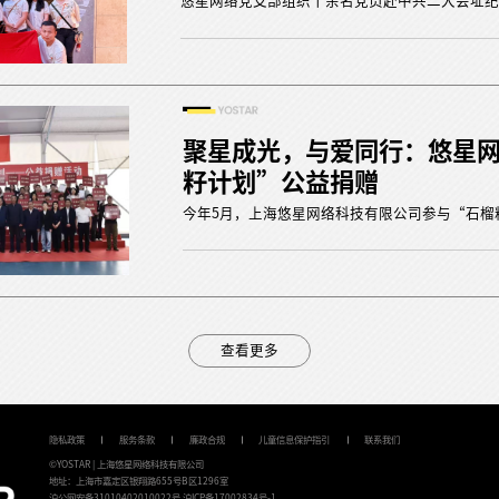
悠星网络党支部组织十余名党员赴中共二大会址纪
聚星成光，与爱同行：悠星
籽计划”公益捐赠
今年5月，上海悠星网络科技有限公司参与“石榴
查看更多
隐私政策
服务条款
廉政合规
儿童信息保护指引
联系我们
©YOSTAR | 上海悠星网络科技有限公司
地址：上海市嘉定区银翔路655号B区1296室
沪公网安备
31010402010022号
沪ICP备17002834号-1