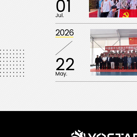
01
Jul.
2026
22
May.