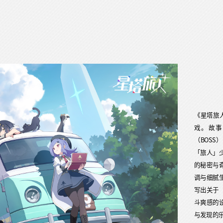
《星塔旅
戏。故事
（BOS
「旅人」
的秘密与
调与细腻
写出关于
斗爽感的
与发现的